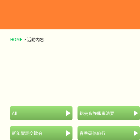
HOME
>
活動内容
All
総会＆施餓鬼法要
新年賀詞交歓会
春季研修旅行