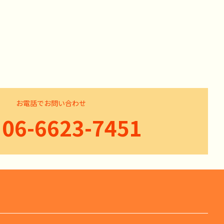
お電話でお問い合わせ
06-6623-7451