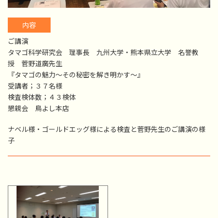
内容
ご講演
タマゴ科学研究会 理事長 九州大学・熊本県立大学 名誉教
授 菅野道廣先生
『タマゴの魅力～その秘密を解き明かす～』
受講者；３７名様
検査検体数；４３検体
懇親会 鳥よし本店
ナベル様・ゴールドエッグ様による検査と菅野先生のご講演の様
子