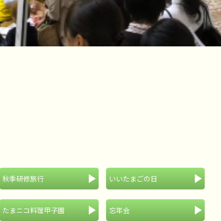
秋季研修旅行
いいたまごの日
たまニコ料理甲子園
忘年会