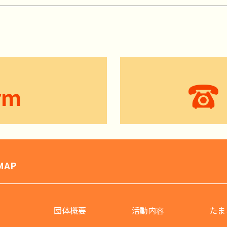
rm
MAP
団体概要
活動内容
たま